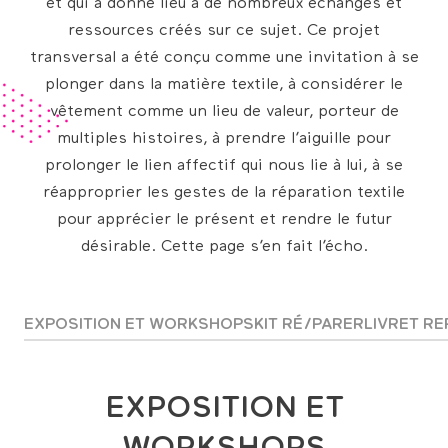
et qui a donné lieu à de nombreux échanges et
ressources créés sur ce sujet. Ce projet
transversal a été conçu comme une invitation à se
plonger dans la matière textile, à considérer le
vêtement comme un lieu de valeur, porteur de
multiples histoires, à prendre l’aiguille pour
prolonger le lien affectif qui nous lie à lui, à se
réapproprier les gestes de la réparation textile
pour apprécier le présent et rendre le futur
désirable. Cette page s’en fait l’écho.
EXPOSITION ET WORKSHOPS
KIT RÉ/PARER
LIVRET RE
EXPOSITION ET