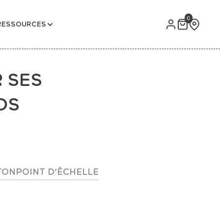
0
RESSOURCES
R SES
OS
TON
POINT D’ÉCHELLE