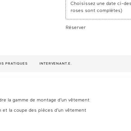
date
date
date
Choisir
disponible
disponible
disponibl
Choisissez une date ci-des
lundi,
mardi,
mercredi,
n’est
n’est
n’est
Cette
Cette
Cette
une
roses sont complètes)
pas
pas
pas
date
date
date
disponible
disponible
disponibl
heure
n’est
n’est
n’est
pas
pas
pas
disponible
disponible
disponibl
Réserver
OS PRATIQUES
INTERVENANT.E.
dre la gamme de montage d’un vêtement
n et la coupe des pièces d’un vêtement