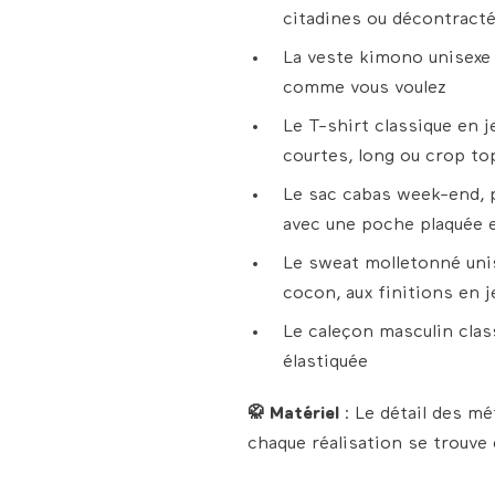
citadines ou décontract
La veste kimono unisexe p
comme vous voulez
Le T-shirt classique en
courtes, long ou crop top
Le sac cabas week-end, 
avec une poche plaquée e
Le sweat molletonné unis
cocon, aux finitions en 
Le caleçon masculin class
élastiquée
🥋 Matériel
: Le détail des m
chaque réalisation se trouve 