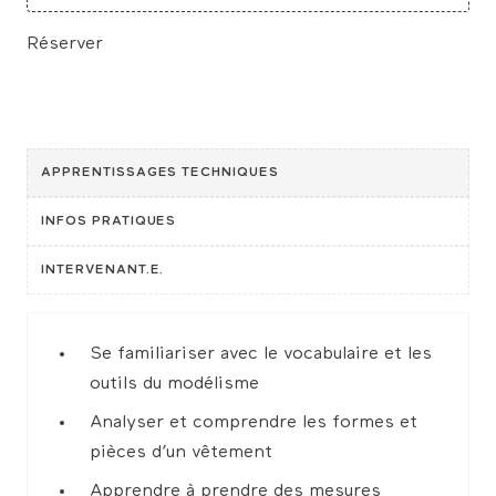
heure
n’est
n’est
n’est
n’est
n’est
n’est
n’est
pas
pas
pas
pas
pas
pas
pas
disponible
disponible
disponible
disponible
disponible
disponible
disponible
Réserver
APPRENTISSAGES TECHNIQUES
INFOS PRATIQUES
INTERVENANT.E.
Se familiariser avec le vocabulaire et les
outils du modélisme
Analyser et comprendre les formes et
pièces d’un vêtement
Apprendre à prendre des mesures