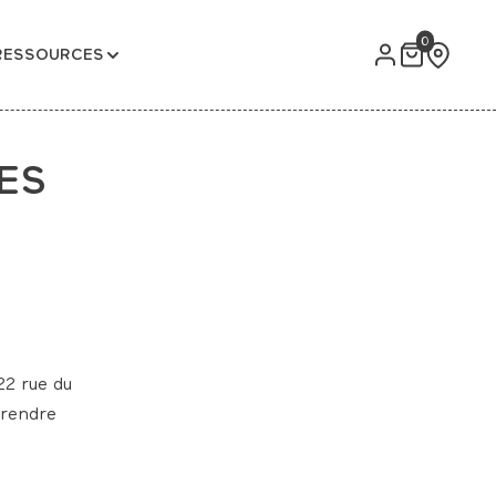
0
RESSOURCES
SES
22 rue du
 rendre