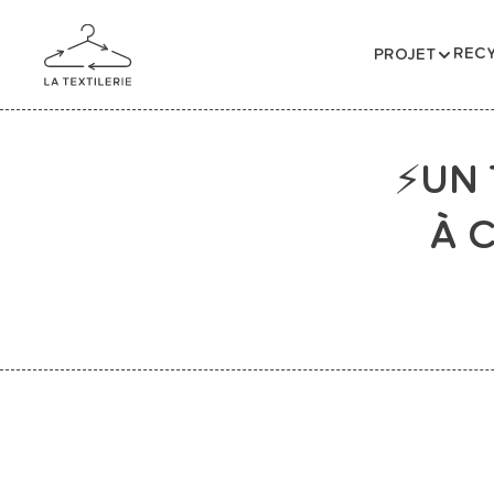
RECY
PROJET
⚡UN 
À 